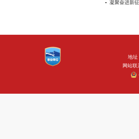
凝聚奋进新
地址
网站联系电